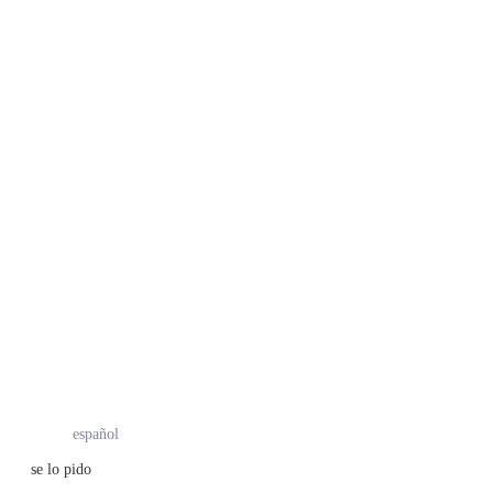
español
se lo pido