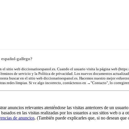
o español-gallego?
el sitio web diccionarioespanol.es. Cuando el usuario visita la página web (https:/
 Términos de servicio y la Política de privacidad. Los nuevos documentos actualizad
intenta buscar en el sitio web diccionarioespanol.es. Hacemos nuestro mejor esfuerz
ras redes limpias. Si ve algo incorrecto, contáctenos en →
"Contacto"
, lo corregire
ar anuncios relevantes ateniéndose las visitas anteriores de un usuario 
asados en las visitas realizadas por los usuarios a sus sitios web o a ot
rencias de anuncios
. (También puede explicarles que, si no desean que o